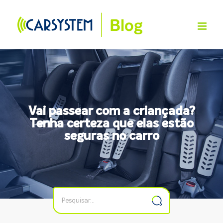
Skip
to
content
Vai passear com a criançada?
Tenha certeza que elas estão
seguras no carro
Buscar
resultados