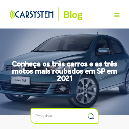
Skip
to
content
Conheça os três carros e as três
motos mais roubados em SP em
2021
Buscar
resultados